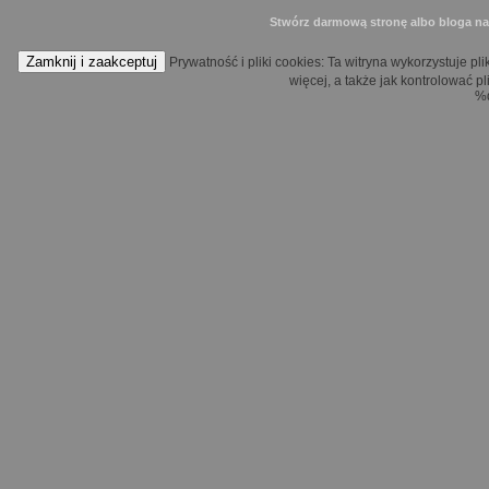
Stwórz darmową stronę albo bloga n
Prywatność i pliki cookies: Ta witryna wykorzystuje pli
więcej, a także jak kontrolować pl
%