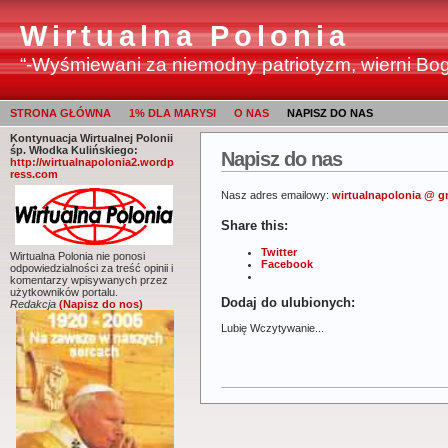
Wirtualna Polonia
“-Wyśmiewani za niemodny patriotyzm, wierni Bogu
STRONA GŁÓWNA
1% DLA MARYSI
O NAS
NAPISZ DO NAS
Kontynuacja Wirtualnej Polonii
śp. Włodka Kulińskiego:
Napisz do nas
http://wirtualnapolonia2.wordp
ress.com
Nasz adres emailowy:
wirtualnapolonia @ g
Share this:
Twitter
Wirtualna Polonia nie ponosi
Facebook
odpowiedzialności za treść opinii i
komentarzy wpisywanych przez
użytkowników portalu.
Dodaj do ulubionych:
Redakcja
(Napisz do nos)
Lubię
Wczytywanie...