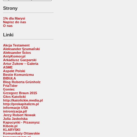
Strony
1% dla Marysi
Napisz do nas
O nas
Linki
Akcja Testament
Aleksander Szumański
Aleksander Ścios
AntyKomor.pl
Arkadiusz Gacparski
Artur Żukow – Galeria
ASME
Aspekt Polski
Bestie Komunizmu
BIBUŁA
Blog Roberta Grünholz
FriaTider
Goniec
Grzegorz Braun 2015
Głos Katolicki
http://katolickie.media.pl
http://prokapitalizm.pl
informacje USA
intronizacja.pl/
Jerzy Robert Nowak
Julia Jaskolska
Kapucynki - Przasnysz
Kibole.pl
KLARYSKI
Komunikaty Ottawskie
konserwatyzm.pl