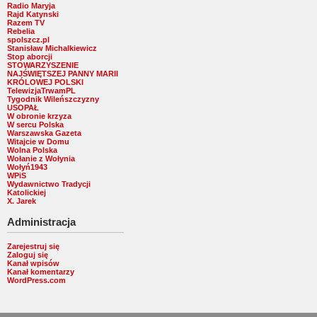
Radio Maryja
Rajd Katynski
Razem TV
Rebelia
spolszcz.pl
Stanisław Michalkiewicz
Stop aborcji
STOWARZYSZENIE
NAJŚWIĘTSZEJ PANNY MARII
KRÓLOWEJ POLSKI
TelewizjaTrwamPL
Tygodnik Wileńszczyzny
USOPAŁ
W obronie krzyza
W sercu Polska
Warszawska Gazeta
Witajcie w Domu
Wolna Polska
Wołanie z Wołynia
Wołyń1943
WPiS
Wydawnictwo Tradycji
Katolickiej
X. Jarek
Administracja
Zarejestruj się
Zaloguj się
Kanał wpisów
Kanał komentarzy
WordPress.com