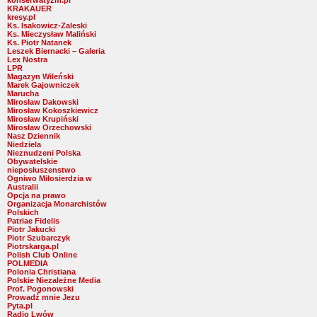
KRAKAUER
kresy.pl
Ks. Isakowicz-Zaleski
Ks. Mieczysław Maliński
Ks. Piotr Natanek
Leszek Biernacki – Galeria
Lex Nostra
LPR
Magazyn Wileński
Marek Gajowniczek
Marucha
Mirosław Dakowski
Mirosław Kokoszkiewicz
Mirosław Krupiński
Mirosław Orzechowski
Nasz Dziennik
Niedziela
Nieznudzeni Polska
Obywatelskie
nieposłuszenstwo
Ogniwo Miłosierdzia w
Australii
Opcja na prawo
Organizacja Monarchistów
Polskich
Patriae Fidelis
Piotr Jakucki
Piotr Szubarczyk
Piotrskarga.pl
Polish Club Online
POLMEDIA
Polonia Christiana
Polskie Niezależne Media
Prof. Pogonowski
Prowadź mnie Jezu
Pyta.pl
Radio Lwów